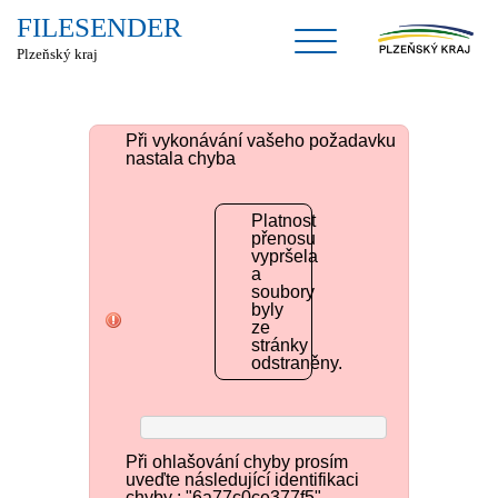
FILESENDER
Toggle
navigation
Plzeňský kraj
Při vykonávání vašeho požadavku
nastala chyba
Platnost
přenosu
vypršela
a
soubory
byly
ze
stránky
odstraněny.
Při ohlašování chyby prosím
uveďte následující identifikaci
chyby : "6a77c0ce377f5"