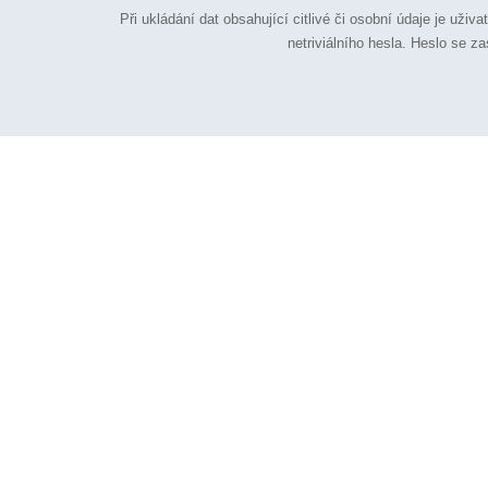
Při ukládání dat obsahující citlivé či osobní údaje je uži
netriviálního hesla. Heslo se z