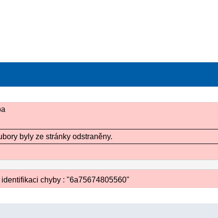
ba
ubory byly ze stránky odstraněny.
 identifikaci chyby : "6a75674805560"